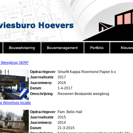
e Weegbrug SKRP
Opdrachtgever
:
Smurfit Kappa Roermond Papier b.v.
Jaarrealisatie
:
2017
Jaarontwerp
:
2016
Datum
:
1-4-2017
Omschrijving
:
Reoveren Bestaande weegbrug
 Woonhuis locatie
Opdrachtgever
:
Fam. Bello Hall
Jaarrealisatie
:
2015
Jaarontwerp
:
2014
Datum
:
21-3-2015