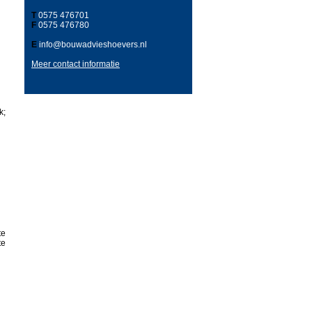
T
0575 476701
F
0575 476780
E
info@bouwadvieshoevers.nl
Meer contact informatie
k;
te
te