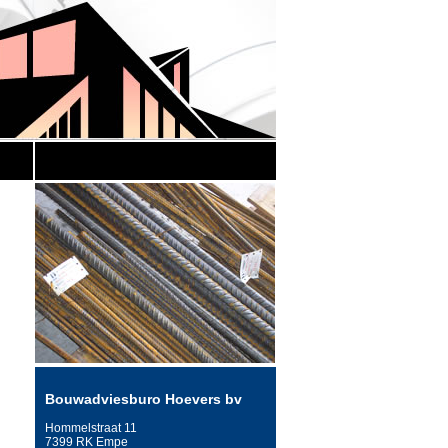
Bouwadviesburo Hoevers bv
Hommelstraat 11
7399 RK Empe