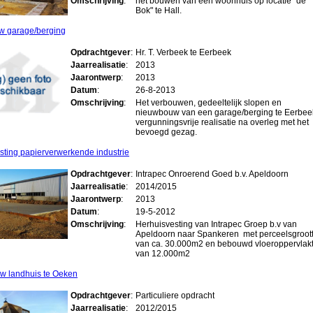
Omschrijving
:
het bouwen van een woonhuis op locatie "de
Bok" te Hall.
w garage/berging
Opdrachtgever
:
Hr. T. Verbeek te Eerbeek
Jaarrealisatie
:
2013
Jaarontwerp
:
2013
Datum
:
26-8-2013
Omschrijving
:
Het verbouwen, gedeeltelijk slopen en
nieuwbouw van een garage/berging te Eerbee
vergunningsvrije realisatie na overleg met het
bevoegd gezag.
sting papierverwerkende industrie
Opdrachtgever
:
Intrapec Onroerend Goed b.v. Apeldoorn
Jaarrealisatie
:
2014/2015
Jaarontwerp
:
2013
Datum
:
19-5-2012
Omschrijving
:
Herhuisvesting van Intrapec Groep b.v van
Apeldoorn naar Spankeren met perceelsgroot
van ca. 30.000m2 en bebouwd vloeroppervlak
van 12.000m2
 landhuis te Oeken
Opdrachtgever
:
Particuliere opdracht
Jaarrealisatie
:
2012/2015